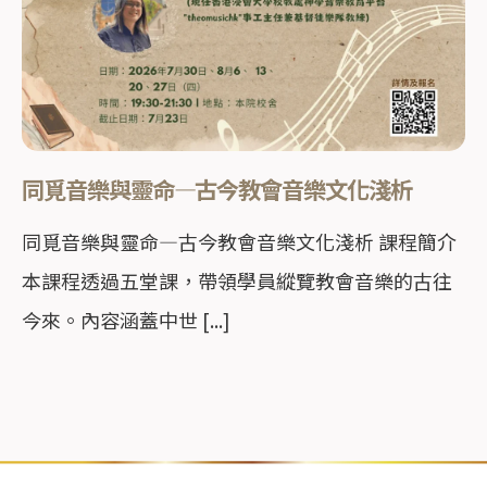
同覓音樂與靈命—古今教會音樂文化淺析
同覓音樂與靈命—古今教會音樂文化淺析 課程簡介
本課程透過五堂課，帶領學員縱覽教會音樂的古往
今來。內容涵蓋中世 [...]