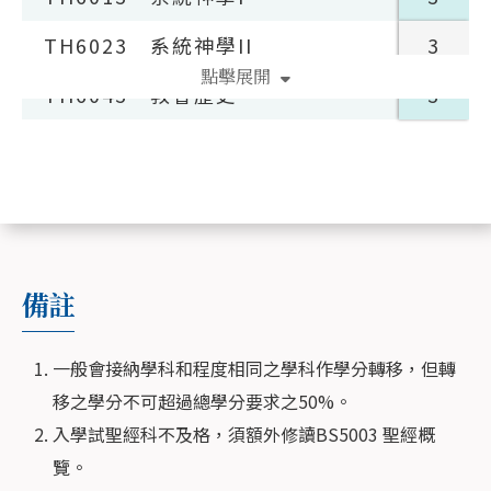
TH6023
系統神學II
3
點擊展開
TH6043
教會歷史
3
教牧輔導
科目編號
科目名稱
學分
PC8083
個人成長
3
備註
寫作研究
一般會接納學科和程度相同之學科作學分轉移，但轉
科目編號
科目名稱
學分
移之學分不可超過總學分要求之50%。
入學試聖經科不及格，須額外修讀BS5003 聖經概
WR7113
寫作研究
3
覽。