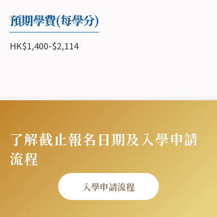
專修範疇
預期學費(每學分)
科目編號
科目名稱
學分
HK$1,400-$2,114
UM7013
普世城市事工
3
UM7033
工作神學
3
UM7043
使命教會
3
UM7123
領導學：基督教的理論與實踐
3
了解截止報名日期及入學申請
UM7243
轉化式學習：個人、組織與社
3
流程
SP7003
基督教靈修學概論
3
入學申請流程
SP7013
屬靈塑造:蒙福之路
3
BS(選修)
聖經研究選修科目
6