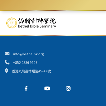
PT(選修)
實踐神學選修科目
3
UM/SP(選修)
城市事工或靈命塑造選修目
3
WR7036
研究報告
6
總學分
info@bethelhk.org
60
+852 2336 9197
香港九龍嘉林邊道45-47號