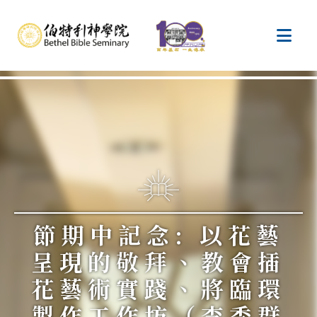
節期中記念: 以花藝
呈現的敬拜、教會插
花藝術實踐、將臨環
製作工作坊（李秀群