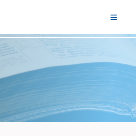
惡劣天氣或極端情況之安排