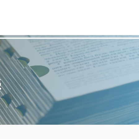
伯特利教牧及信徒進修中心
憑