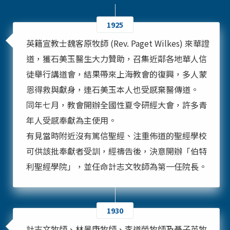
1925
英籍宣教士魏客原牧師 (Rev. Paget Wilkes) 來華證
道，獲石美玉醫生大力贊助，召集近鄰各地華人信
徒舉行講道會，結果帶來上海教會的復興，多人蒙
恩得救與獻身，連石美玉本人也受感棄醫傳道。
同年七月，教會開辦全國性夏令研經大會，許多青
年人受感奉獻為主使用。
有見當時附近沒有篤信聖經、注重佈道的聖經學校
可供該批奉獻者受訓，經禱告後，決意開辦「伯特
利聖經學院」，並任命計志文牧師為第一任院長。
1930
計志文牧師、林景康牧師、李道榮牧師及聶子英牧