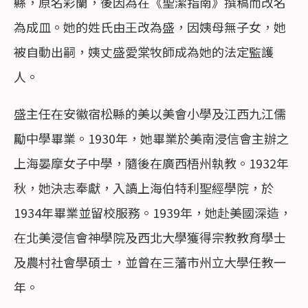
縣，原名彩蘭，後因為在《聖潔指南》撰稿而改名
為成皿。她的姓氏由王改為盛，因姨母無子女，她
被自動出嗣，姨丈盛愛棠牧師成為她的法定監護
人。
盛主任在安徽宿松縣的美以美會小學及江西九江儒
勵中學畢業。1930年，她畢業於美南浸信會主辦之
上海晏摩女子中學，隨後在廣西梧州執教。1932年
秋，她決志奉獻，入讀上海伯特利聖經學院，於
1934年畢業並留校服務。1939年，她赴美國深造，
在北美浸信會神學院及西北大學獲得宗教教育學士
及農村社會學碩士，並曾在三藩市州立大學任教一
年。