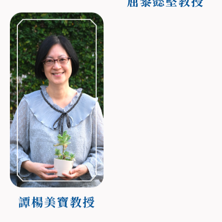
屈黎懿堅教授
譚楊美寶教授