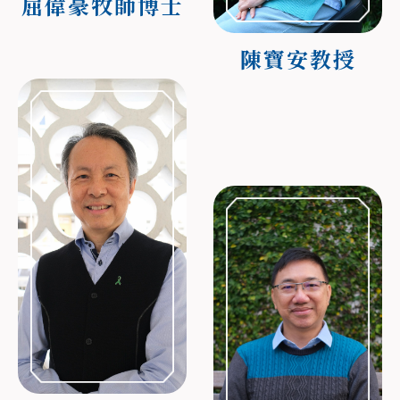
屈偉豪牧師博士
陳寶安教授