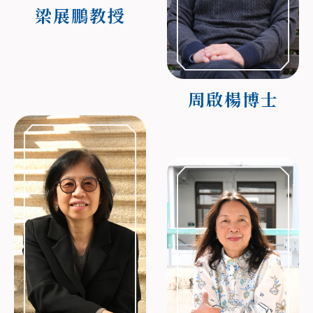
梁展鵬教授
周啟楊博士