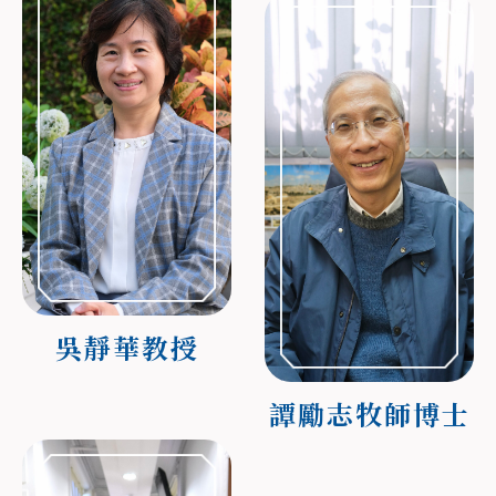
吳靜華教授
譚勵志牧師博士