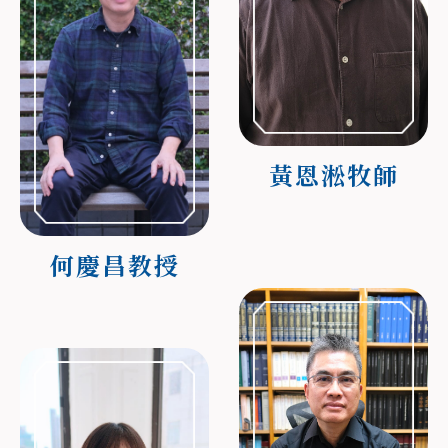
黃恩淞牧師
何慶昌教授