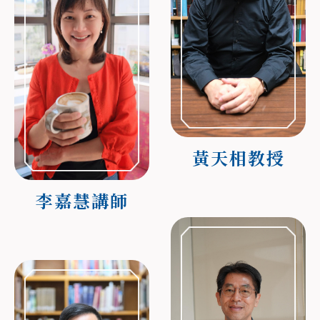
黃天相教授
李嘉慧講師