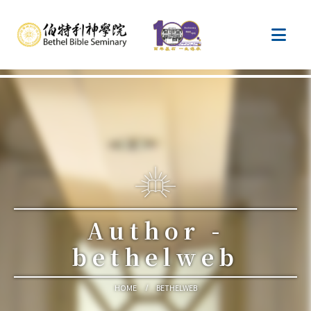
Author -
bethelweb
HOME
BETHELWEB