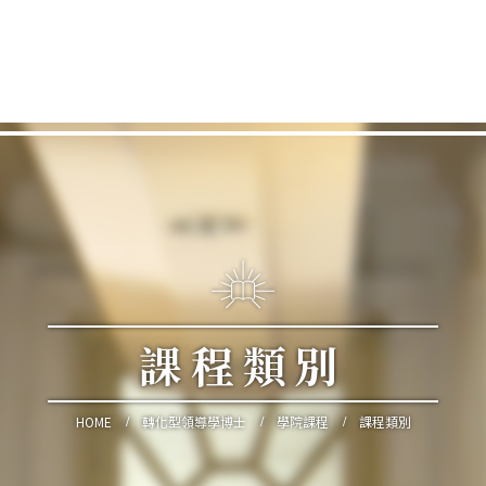
伯特利教牧及信徒進修中心
課程類別
HOME
轉化型領導學博士
學院課程
課程類別