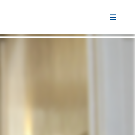
惡劣天氣或極端情況之安排