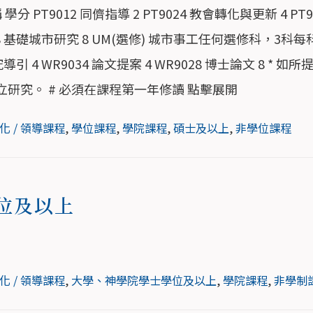
分 PT9012 同儕指導 2 PT9024 教會轉化與更新 4 PT9
8 基礎城市研究 8 UM(選修) 城市事工任何選修科，3科每科 
究導引 4 WR9034 論文提案 4 WR9028 博士論文 8 *
研究。 # 必須在課程第一年修讀 點擊展開
化 / 領導課程
,
學位課程
,
學院課程
,
碩士及以上
,
非學位課程
位及以上
化 / 領導課程
,
大學、神學院學士學位及以上
,
學院課程
,
非學制