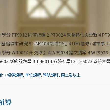
分 PT9012 同儕指導 2 PT9024 教會轉化與更新 4 PT9
 基礎城市研究 8 UM9104 領導評估 4 UM(選修) 城市事
分 WR9014 研究導引 4 WR9034 論文提案 4 WR902
5603 新約詮釋學 3 TH6013 系統神學I 3 TH6023 系統神學
化 / 領導課程
,
學位課程
,
學院課程
,
碩士及以上
領導