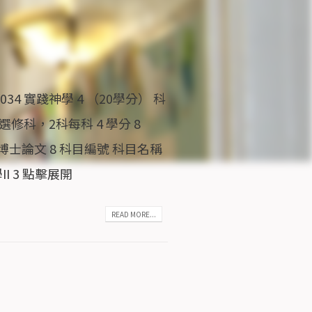
034 實踐神學 4 （20學分） 科
工選修科，2科每科 4 學分 8
8 博士論文 8 科目編號 科目名稱
II 3 點擊展開
READ MORE...