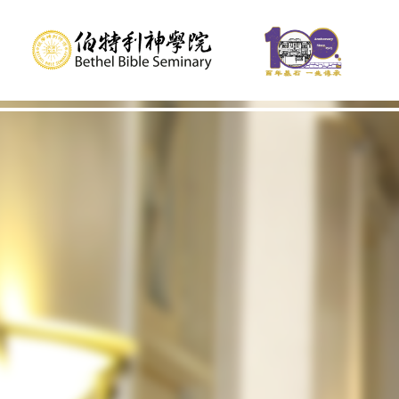
教學行政部及學院教員
伯特利柏祺城市轉化中心
城市轉化 / 領導課程簡介